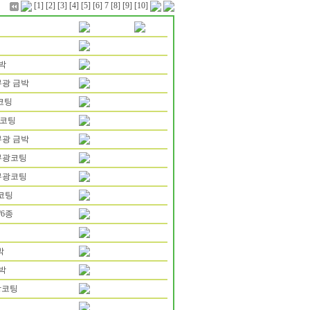
[1]
[2]
[3]
[4]
[5]
[6]
7
[8]
[9]
[10]
박
무광 금박
코팅
광코팅
무광 금박
 무광코팅
 무광코팅
광코팅
/6종
박
박
광코팅